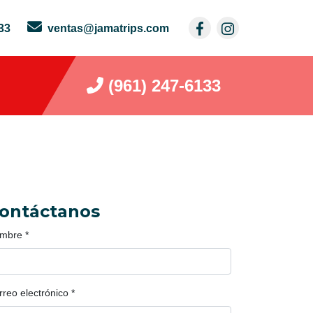
33
ventas@jamatrips.com
(961) 247-6133
ontáctanos
mbre
*
rreo electrónico
*