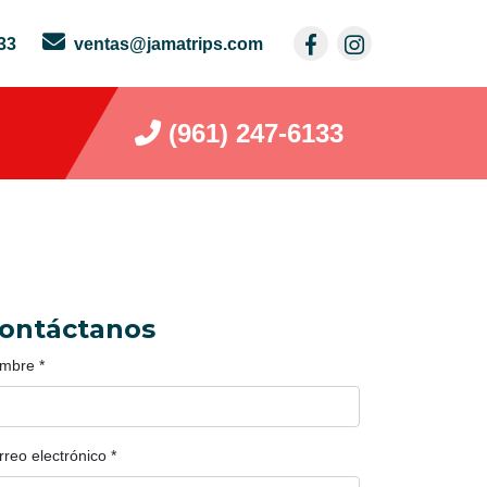
33
ventas@jamatrips.com
(961) 247-6133
ontáctanos
mbre
*
rreo electrónico
*