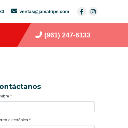
33
ventas@jamatrips.com
(961) 247-6133
ontáctanos
mbre
*
rreo electrónico
*