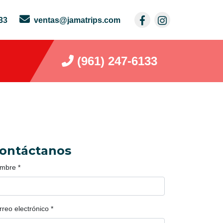
33
ventas@jamatrips.com
(961) 247-6133
ontáctanos
mbre
*
rreo electrónico
*