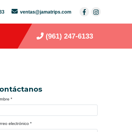
33
ventas@jamatrips.com
(961) 247-6133
ontáctanos
mbre
*
rreo electrónico
*