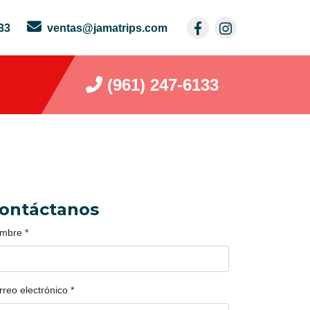
33
ventas@jamatrips.com
(961) 247-6133
ontáctanos
mbre
*
rreo electrónico
*