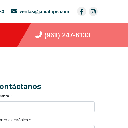
33
ventas@jamatrips.com
(961) 247-6133
ontáctanos
mbre
*
rreo electrónico
*