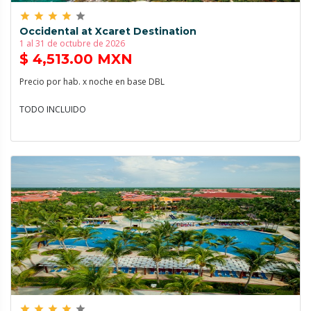
grade
grade
grade
grade
grade
Occidental at Xcaret Destination
1 al 31 de octubre de 2026
$ 4,513.00 MXN
Precio por hab. x noche en base DBL
TODO INCLUIDO
grade
grade
grade
grade
grade