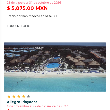
23 de agosto al 31 de octubre de 2026
$ 5,875.00 MXN
Precio por hab. x noche en base DBL
TODO INCLUIDO
grade
grade
grade
grade
grade
Allegro Playacar
1 de noviembre al 22 de diciembre de 2027