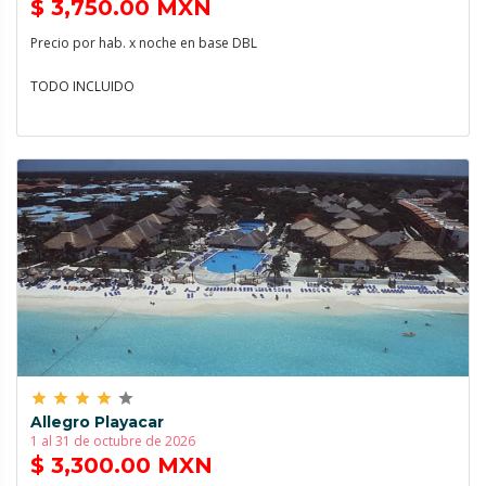
$ 3,750.00 MXN
Precio por hab. x noche en base DBL
TODO INCLUIDO
grade
grade
grade
grade
grade
Allegro Playacar
1 al 31 de octubre de 2026
$ 3,300.00 MXN