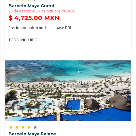
Barcelo Maya Grand
23 de agosto al 31 de octubre de 2026
$ 4,725.00 MXN
Precio por hab. x noche en base DBL
TODO INCLUIDO
grade
grade
grade
grade
grade
Barcelo Maya Palace