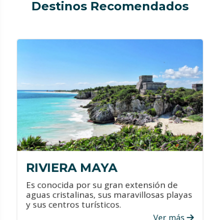
Destinos Recomendados
¿QUÉ HACER?
Conoce sus majestuosos sitios
arqueológicos.
Ven a sus parques naturales y
tématicos que son únicos en el
mundo.
Maravíllate con sus increíbles cenotes.
RIVIERA MAYA
Es conocida por su gran extensión de
aguas cristalinas, sus maravillosas playas
y sus centros turísticos.
Ver más