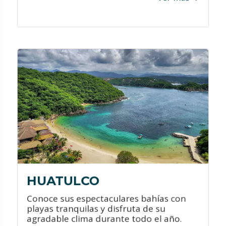
VER PROMOCIONES
¿QUÉ HACER?
Disfrutar de increíbles paseos en
barco.
Practicar senderismo en la jungla.
Conectarte con la naturaleza al visitar
sus parques ecológicos.
HUATULCO
Conoce sus espectaculares bahías con
playas tranquilas y disfruta de su
agradable clima durante todo el año.