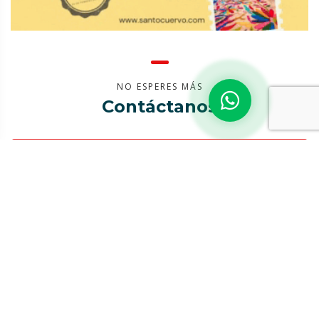
.
.
NO ESPERES MÁS
Contáctanos
(961) 247-6133
ventas@jamatrips.com