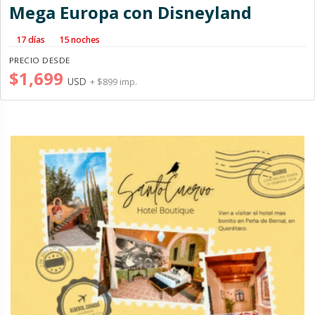
Mega Europa con Disneyland
17 días
15 noches
PRECIO DESDE
$1,699
USD
+ $899 imp.