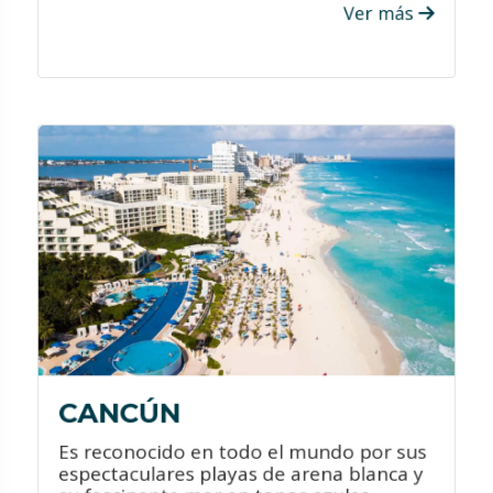
Ver más
VER PROMOCIONES
¿QUÉ HACER?
Disfruta de sus increíbles y diversas
playas.
Conoce sus zonas arqueológicas.
Visita sus increíbles centros
comerciales.
Atrévete a participar en sus diversos
deportes acuáticos.
CANCÚN
Es reconocido en todo el mundo por sus
espectaculares playas de arena blanca y