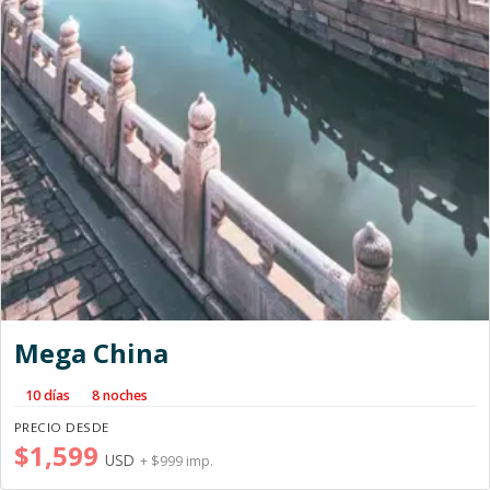
Mega China
10 días
8 noches
PRECIO DESDE
$1,599
USD
+ $999 imp.