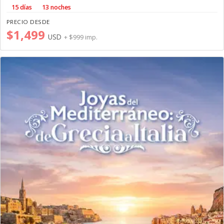
15 días
13 noches
PRECIO DESDE
$1,499
USD
+ $999 imp.