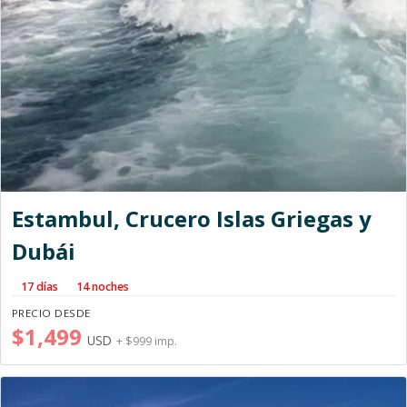
Estambul, Crucero Islas Griegas y
Dubái
17 días
14 noches
PRECIO DESDE
$1,499
USD
+ $999 imp.