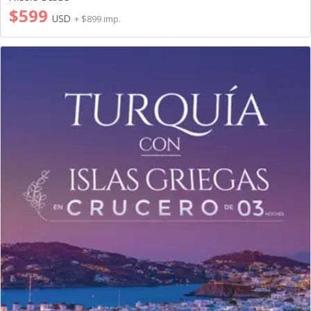
$599
USD
+ $899 imp.