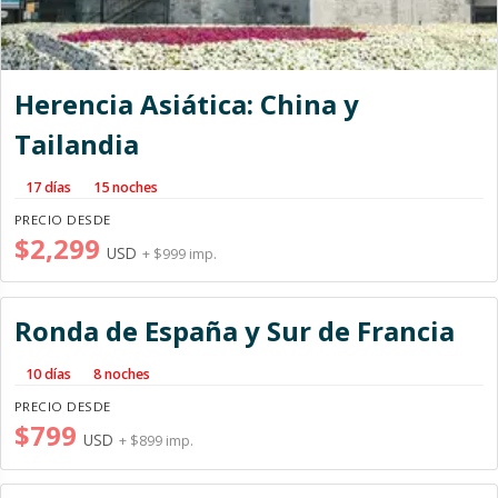
Herencia Asiática: China y
Tailandia
17 días
15 noches
PRECIO DESDE
$2,299
USD
+ $999 imp.
Ronda de España y Sur de Francia
10 días
8 noches
PRECIO DESDE
$799
USD
+ $899 imp.