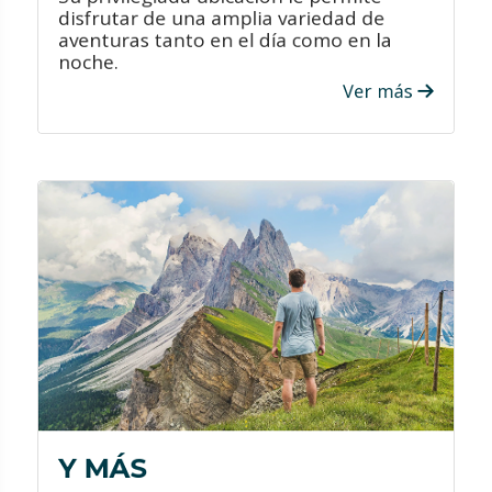
disfrutar de una amplia variedad de
aventuras tanto en el día como en la
noche.
VER PROMOCIONES
Ver más
¡ATRÉVETE!
Le ofrecemos los mejores hoteles al
mejor precio para que su estadía sea
única.
Aprovecha las increíbles ofertas y
promociones que le ofrecemos
durante todo el año.
Contamos con personal altamente
capacitado para brindarle el mejor
servicio y ayudarle a elegir el viaje a su
Y MÁS
medida.