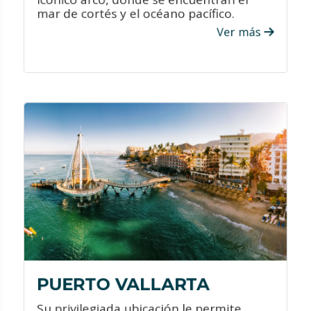
mar de cortés y el océano pacífico.
Ver más
VER PROMOCIONES
¿QUÉ HACER?
Maravíllate con sus espectaculares
playas y practica las distintas
actividades acuáticas que se realizan
en la ciudad.
Disfruta de festivales dedicados a
exaltar las tradiciones culinarias de
México.
Al caer el sol, visita las decenas de
bares, cafés y clubes nocturnos que se
PUERTO VALLARTA
despliegan por toda la ciudad.
Su privilegiada ubicación le permite