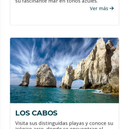
su fascinante mar en tonos azules.
Ver más
VER PROMOCIONES
¿QUÉ HACER?
Visita el Arco en Cabo San Lucas que es
una de las formaciones naturales más
emblemáticas de la región.
Aventúrate en el desierto, diviértete
entre dos mares, llénate de adrenalina
desde las alturas y emociónate con la
vida marina con actividades que
permitan el avistamiento con ballenas.
LOS CABOS
Visita sus distinguidas playas y conoce su
icónico arco, donde se encuentran el