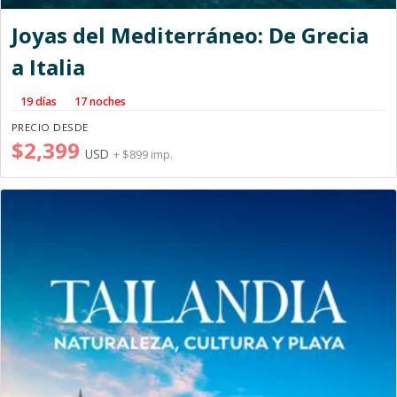
Joyas del Mediterráneo: De Grecia
a Italia
19 días
17 noches
PRECIO DESDE
$2,399
USD
+ $899 imp.