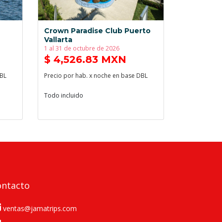
Crown Paradise Club Puerto
Vallarta
1 al 31 de octubre de 2026
$ 4,526.83 MXN
DBL
Precio por hab. x noche en base DBL
Todo incluido
ontacto
ventas@jamatrips.com