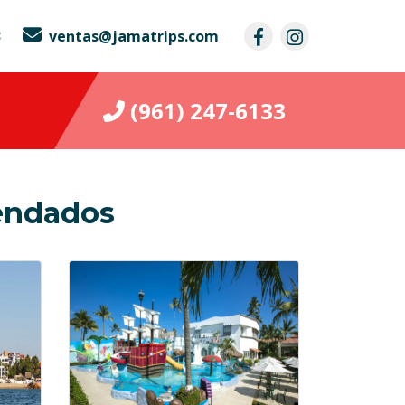
3
ventas@jamatrips.com
(961) 247-6133
endados