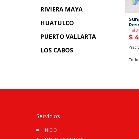
RIVIERA MAYA
Suns
HUATULCO
Res
1 al 
PUERTO VALLARTA
$ 
Preci
LOS CABOS
Todo 
Servicios
INICIO