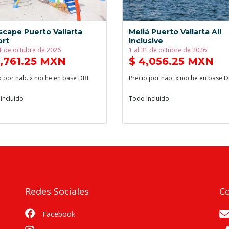
cape Puerto Vallarta
Meliá Puerto Vallarta All
ort
Inclusive
31 de octubre de 2026
1 al 31 de octubre de 2026
4,761.25 MXN
$ 4,056.25 MXN
o por hab. x noche en base DBL
Precio por hab. x noche en base 
incluido
Todo Incluido
Redes Sociales
C
Facebook