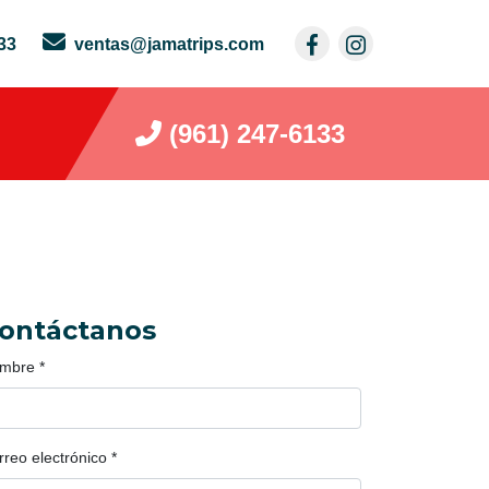
33
ventas@jamatrips.com
(961) 247-6133
ontáctanos
mbre
*
rreo electrónico
*