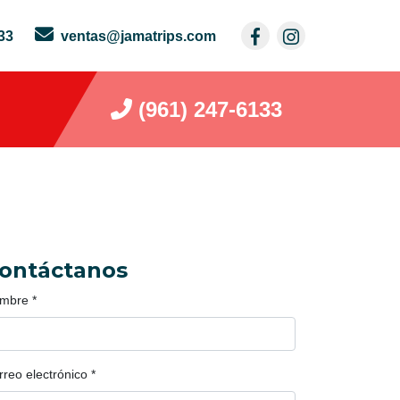
33
ventas@jamatrips.com
(961) 247-6133
ontáctanos
mbre
*
rreo electrónico
*