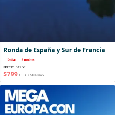
Ronda de España y Sur de Francia
10 días
8 noches
PRECIO DESDE
$799
USD
+ $899 imp.