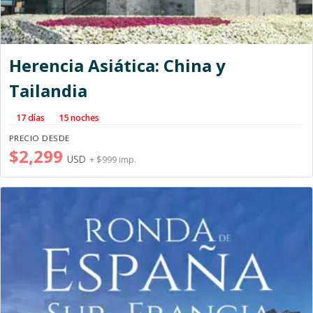
Herencia Asiática: China y
Tailandia
17 días
15 noches
PRECIO DESDE
$2,299
USD
+ $999 imp.