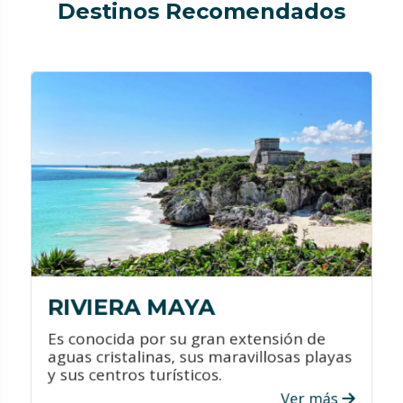
Destinos Recomendados
¿QUÉ HACER?
Conoce sus majestuosos sitios
arqueológicos.
Ven a sus parques naturales y
tématicos que son únicos en el
mundo.
Maravíllate con sus increíbles cenotes.
RIVIERA MAYA
Es conocida por su gran extensión de
aguas cristalinas, sus maravillosas playas
y sus centros turísticos.
Ver más