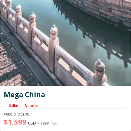
Mega China
10 días
8 noches
PRECIO DESDE
$1,599
USD
+ $999 imp.