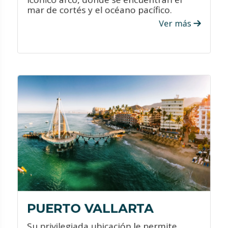
mar de cortés y el océano pacífico.
Ver más
VER PROMOCIONES
¿QUÉ HACER?
Maravíllate con sus espectaculares
playas y practica las distintas
actividades acuáticas que se realizan
en la ciudad.
Disfruta de festivales dedicados a
exaltar las tradiciones culinarias de
México.
Al caer el sol, visita las decenas de
bares, cafés y clubes nocturnos que se
PUERTO VALLARTA
despliegan por toda la ciudad.
Su privilegiada ubicación le permite