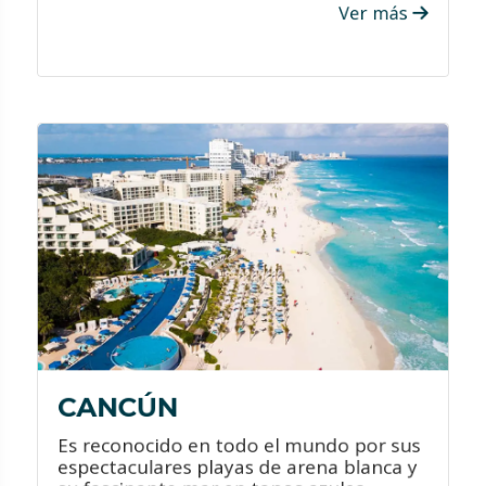
Ver más
VER PROMOCIONES
¿QUÉ HACER?
Disfruta de sus increíbles y diversas
playas.
Conoce sus zonas arqueológicas.
Visita sus increíbles centros
comerciales.
Atrévete a participar en sus diversos
deportes acuáticos.
CANCÚN
Es reconocido en todo el mundo por sus
espectaculares playas de arena blanca y