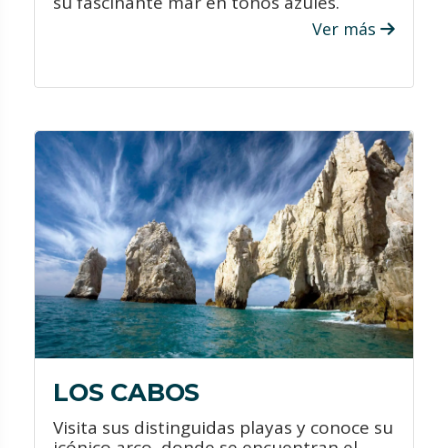
su fascinante mar en tonos azules.
Ver más
VER PROMOCIONES
¿QUÉ HACER?
Visita el Arco en Cabo San Lucas que es
una de las formaciones naturales más
emblemáticas de la región.
Aventúrate en el desierto, diviértete
entre dos mares, llénate de adrenalina
desde las alturas y emociónate con la
vida marina con actividades que
permitan el avistamiento con ballenas.
LOS CABOS
Visita sus distinguidas playas y conoce su
icónico arco, donde se encuentran el