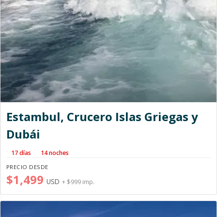
Estambul, Crucero Islas Griegas y
Dubái
17 días
14 noches
PRECIO DESDE
$1,499
USD
+ $999 imp.