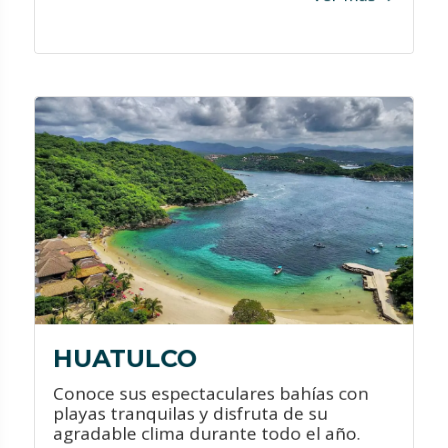
VER PROMOCIONES
¿QUÉ HACER?
Disfrutar de increíbles paseos en
barco.
Practicar senderismo en la jungla.
Conectarte con la naturaleza al visitar
sus parques ecológicos.
HUATULCO
Conoce sus espectaculares bahías con
playas tranquilas y disfruta de su
agradable clima durante todo el año.