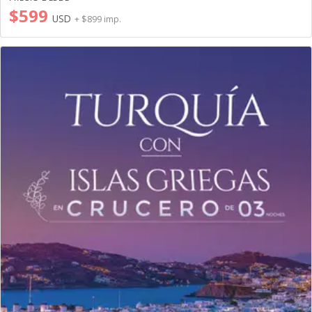
$599
USD
+ $899 imp.