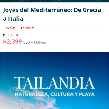
Joyas del Mediterráneo: De Grecia
a Italia
19 días
17 noches
PRECIO DESDE
$2,399
USD
+ $899 imp.