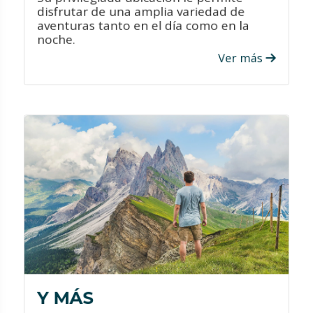
disfrutar de una amplia variedad de
aventuras tanto en el día como en la
noche.
VER PROMOCIONES
Ver más
¡ATRÉVETE!
Le ofrecemos los mejores hoteles al
mejor precio para que su estadía sea
única.
Aprovecha las increíbles ofertas y
promociones que le ofrecemos
durante todo el año.
Contamos con personal altamente
capacitado para brindarle el mejor
servicio y ayudarle a elegir el viaje a su
Y MÁS
medida.