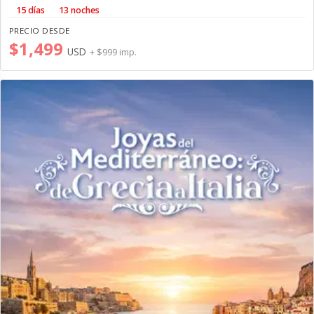
15 días
13 noches
PRECIO DESDE
$1,499
USD
+ $999 imp.